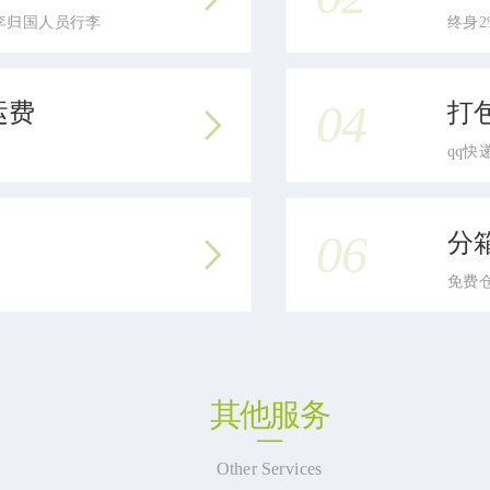
李归国人员行李
终身
04
运费
打
qq
06
分
免费
其他服务
Other Services