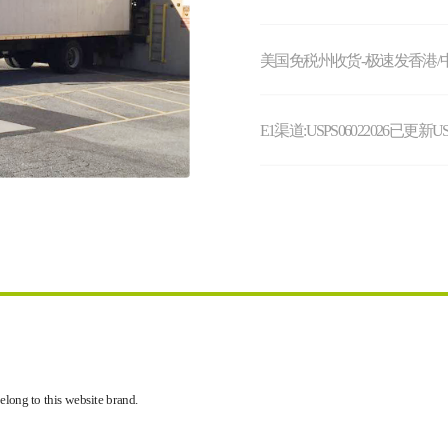
美国免税州收货-极速发香港/
E1渠道:USPS06022026已更新U
elong to this website brand.