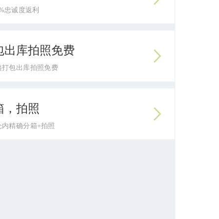
2%忠诚度返利
包出库拍照免费
快递打包出库拍照免费
箱，拍照
仓内精确分箱+拍照