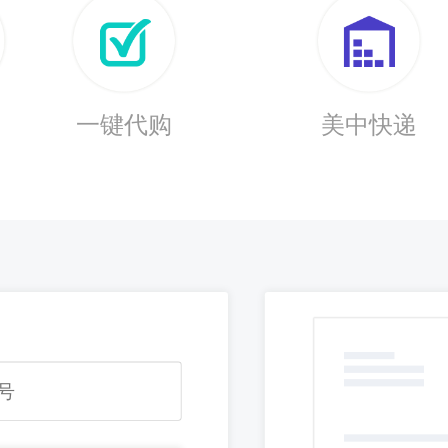
运
一键代购
美中快递