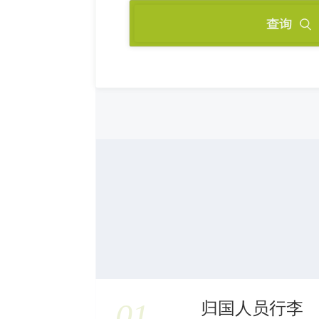
01
归国人员行李